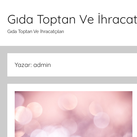
İçeriğe
atla
Gıda Toptan Ve İhracatç
Gıda Toptan Ve İhracatçıları
Yazar:
admin