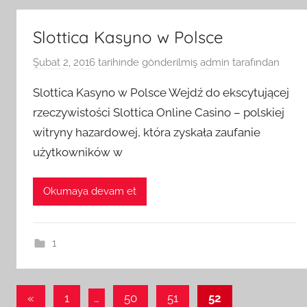
Slottica Kasyno w Polsce
Şubat 2, 2016
tarihinde gönderilmiş
admin
tarafından
Slottica Kasyno w Polsce Wejdź do ekscytującej
rzeczywistości Slottica Online Casino – polskiej
witryny hazardowej, która zyskała zaufanie
użytkowników w
Okumaya devam et
1
Yazı
Önceki
«
1
…
50
51
52