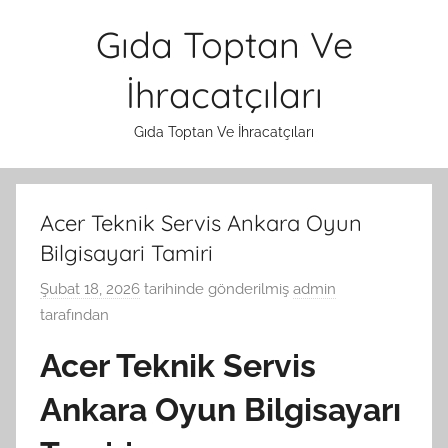
İçeriğe
Gıda Toptan Ve
atla
İhracatçıları
Gıda Toptan Ve İhracatçıları
Acer Teknik Servis Ankara Oyun
Bilgisayari Tamiri
Şubat 18, 2026
tarihinde gönderilmiş
admin
tarafından
Acer Teknik Servis
Ankara Oyun Bilgisayarı