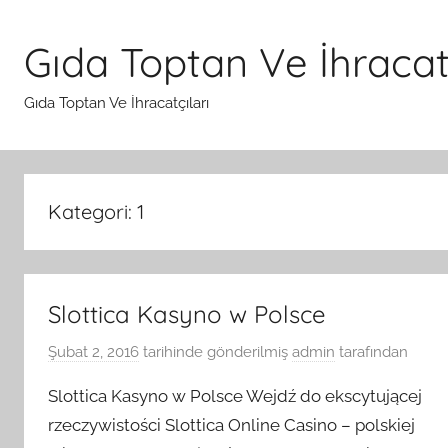
İçeriğe
atla
Gıda Toptan Ve İhracatç
Gıda Toptan Ve İhracatçıları
Kategori:
1
Slottica Kasyno w Polsce
Şubat 2, 2016
tarihinde gönderilmiş
admin
tarafından
Slottica Kasyno w Polsce Wejdź do ekscytującej
rzeczywistości Slottica Online Casino – polskiej