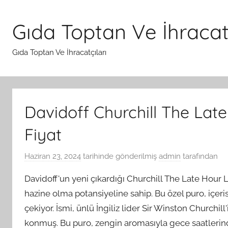
İçeriğe
atla
Gıda Toptan Ve İhracatç
Gıda Toptan Ve İhracatçıları
Davidoff Churchill The Late
Fiyat
Haziran 23, 2024
tarihinde gönderilmiş
admin
tarafından
Davidoff'un yeni çıkardığı Churchill The Late Hour L
hazine olma potansiyeline sahip. Bu özel puro, içeri
çekiyor. İsmi, ünlü İngiliz lider Sir Winston Churchi
konmuş. Bu puro, zengin aromasıyla gece saatlerind