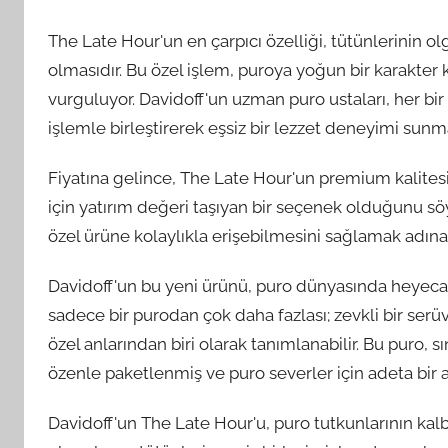
The Late Hour'un en çarpıcı özelliği, tütünlerinin o
olmasıdır. Bu özel işlem, puroya yoğun bir karakter k
vurguluyor. Davidoff'un uzman puro ustaları, her bir 
işlemle birleştirerek eşsiz bir lezzet deneyimi sunm
Fiyatına gelince, The Late Hour'un premium kalitesi 
için yatırım değeri taşıyan bir seçenek olduğunu söyl
özel ürüne kolaylıkla erişebilmesini sağlamak adı
Davidoff'un bu yeni ürünü, puro dünyasında heyecan 
sadece bir purodan çok daha fazlası; zevkli bir ser
özel anlarından biri olarak tanımlanabilir. Bu puro, sın
özenle paketlenmiş ve puro severler için adeta bir 
Davidoff'un The Late Hour'u, puro tutkunlarının kal