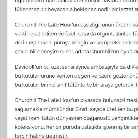
figüründen ilham alarak üretilmiştir. Davidoff'un bu ö
tükenmez bir heyecanla beklenen nadir bir lezzet s
Churchill The Late Hour'un eşsizliği, onun üretim s
vakti hasat edilen ve özel fıçılarda olgunlaştırılan t
derinleştirirken, puroya zengin ve kompleks bir lezze
çekici bir deneyim sunar, adeta Churchill'ün oyun değ
Davidoff'un bu özel serisi ayrıca ambalajıyla da dik
bu kutular, ürüne verilen değeri ve özeni gözler önü
bu kutular, birinci sınıf tütünlerle bir araya gelerek, 
Churchill The Late Hour'un piyasada bulunabilmesi
sağlamakla mümkündür. Sınırlı sayıda üretilen bu pu
yaşatırken, tütün dünyasının olağanüstü zenginlikler
koleksiyonu, her bir puroda ustalıkla işlenmiş bir sa
tercih haline gelmiştir.