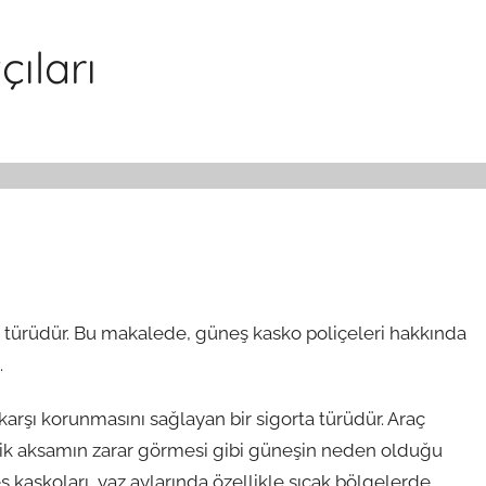
ıları
ta türüdür. Bu makalede, güneş kasko poliçeleri hakkında
.
karşı korunmasını sağlayan bir sigorta türüdür. Araç
tik aksamın zarar görmesi gibi güneşin neden olduğu
 kaskoları, yaz aylarında özellikle sıcak bölgelerde