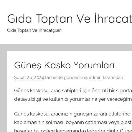
İçeriğe
atla
Gıda Toptan Ve İhracatç
Gıda Toptan Ve İhracatçıları
Güneş Kasko Yorumları
Şubat 26, 2024
tarihinde gönderilmiş
admin
tarafından
Güneş kaskosu, araç sahipleri için önemli bir sigor
detaylı bilgi ve kullanıcı yorumlarına yer vereceğim
Güneş kaskosu, aracınızın güneşin zararlı etkilerine 
kaplamasının solması, boyanın çatlaması veya plas
hasarlar bu poliçe kapsamında değerlendirilir. Güneş