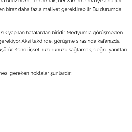
aha ucuz hizmetler almak, her zaman daha iyi sonuçlar
en biraz daha fazla maliyet gerektirebilir. Bu durumda,
sık yapılan hatalardan biridir. Medyumla görüşmeden
 gerekiyor. Aksi takdirde, görüşme sırasında kafanızda
i düşürür. Kendi içsel huzurunuzu sağlamak, doğru yanıtları
esi gereken noktalar şunlardır: