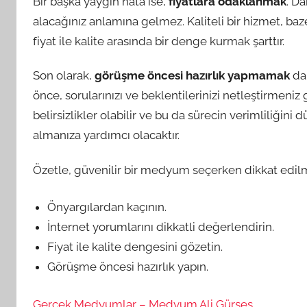
Bir başka yaygın hata ise,
fiyatlara odaklanmak
. D
alacağınız anlamına gelmez. Kaliteli bir hizmet, baz
fiyat ile kalite arasında bir denge kurmak şarttır.
Son olarak,
görüşme öncesi hazırlık yapmamak
da 
önce, sorularınızı ve beklentilerinizi netleştirmeniz
belirsizlikler olabilir ve bu da sürecin verimliliğin
almanıza yardımcı olacaktır.
Özetle, güvenilir bir medyum seçerken dikkat edilm
Önyargılardan kaçının.
İnternet yorumlarını dikkatli değerlendirin.
Fiyat ile kalite dengesini gözetin.
Görüşme öncesi hazırlık yapın.
Gerçek Medyumlar – Medyum Ali Gürses