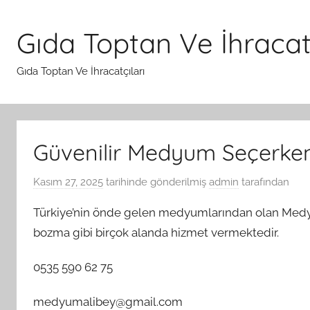
İçeriğe
atla
Gıda Toptan Ve İhracatç
Gıda Toptan Ve İhracatçıları
Güvenilir Medyum Seçerken
Kasım 27, 2025
tarihinde gönderilmiş
admin
tarafından
Türkiye’nin önde gelen medyumlarından olan Medyu
bozma gibi birçok alanda hizmet vermektedir.
0535 590 62 75
medyumalibey@gmail.com