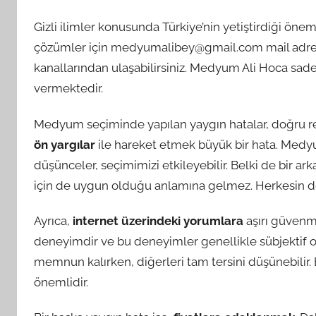
Gizli ilimler konusunda Türkiye’nin yetiştirdiği öne
çözümler için
medyumalibey@gmail.com
mail adre
kanallarından ulaşabilirsiniz. Medyum Ali Hoca sad
vermektedir.
Medyum seçiminde yapılan yaygın hatalar, doğru rehb
ön yargılar
ile hareket etmek büyük bir hata. Med
düşünceler, seçimimizi etkileyebilir. Belki de bir a
için de uygun olduğu anlamına gelmez. Herkesin den
Ayrıca,
internet üzerindeki yorumlara
aşırı güvenme
deneyimdir ve bu deneyimler genellikle sübjektif o
memnun kalırken, diğerleri tam tersini düşünebilir.
önemlidir.