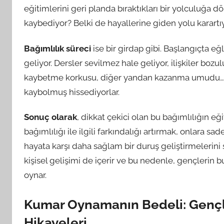
eğitimlerini geri planda bıraktıkları bir yolculuğa dö
kaybediyor? Belki de hayallerine giden yolu karartıy
Bağımlılık süreci
ise bir girdap gibi. Başlangıçta eğ
geliyor. Dersler sevilmez hale geliyor, ilişkiler bozul
kaybetme korkusu, diğer yandan kazanma umudu… B
kaybolmuş hissediyorlar.
Sonuç olarak
, dikkat çekici olan bu bağımlılığın eğ
bağımlılığı ile ilgili farkındalığı artırmak, onlara
hayata karşı daha sağlam bir duruş geliştirmelerini 
kişisel gelişimi de içerir ve bu nedenle, gençlerin bu
oynar.
Kumar Oynamanın Bedeli: Gençle
Hikayeleri