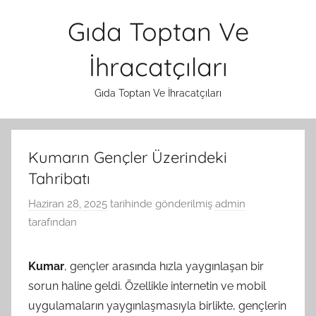
İçeriğe
Gıda Toptan Ve
atla
İhracatçıları
Gıda Toptan Ve İhracatçıları
Kumarın Gençler Üzerindeki
Tahribatı
Haziran 28, 2025
tarihinde gönderilmiş
admin
tarafından
Kumar
, gençler arasında hızla yaygınlaşan bir
sorun haline geldi. Özellikle internetin ve mobil
uygulamaların yaygınlaşmasıyla birlikte, gençlerin