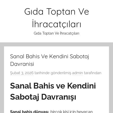
İçeriğe
Gıda Toptan Ve
atla
İhracatçıları
Gıda Toptan Ve İhracatçıları
Sanal Bahis Ve Kendini Sabotaj
Davranisi
Şubat 3, 2026
tarihinde gönderilmiş
admin
tarafından
Sanal Bahis ve Kendini
Sabotaj Davranışı
Sanal bahis dünyası
, birçok kişi için heyecan