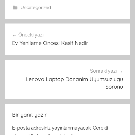
Uncategorized
Yazı
Önceki yazı
gezinmesi
Ev Yenileme Oncesi Kesif Nedir
Sonraki yazı
Lenovo Laptop Donanim Uyumsuzlugu
Sorunu
Bir yanıt yazın
E-posta adresiniz yayınlanmayacak.
Gerekli