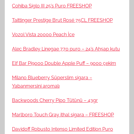
Cohiba Siglo III 25’s Puro FREESHOP
Taittinger Prestige Brut Rosé 75CL FREESHOP
Vozol Vista 20000 Peach İce
Alec Bradley Linegae 770 puro – 24’s Ahşap kutu
Elf Bar Pi9000 Double Apple Puff – 9000 çekim
Milano Blueberry Süperslim sigara –
Yabanmersini aromalı
Backwoods Cherry Pipo Tütünü – 43gr
Marlboro Touch Gray ithal sigara – FREESHOP
Davidoff Robusto Intenso Limited Edition Puro