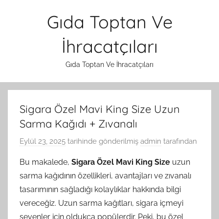
İçeriğe
Gıda Toptan Ve
atla
İhracatçıları
Gıda Toptan Ve İhracatçıları
Sigara Özel Mavi King Size Uzun
Sarma Kağıdı + Zıvanalı
Eylül 23, 2025
tarihinde gönderilmiş
admin
tarafından
Bu makalede,
Sigara Özel Mavi King Size
uzun
sarma kağıdının özellikleri, avantajları ve zıvanalı
tasarımının sağladığı kolaylıklar hakkında bilgi
vereceğiz. Uzun sarma kağıtları, sigara içmeyi
sevenler için oldukça popülerdir. Peki, bu özel