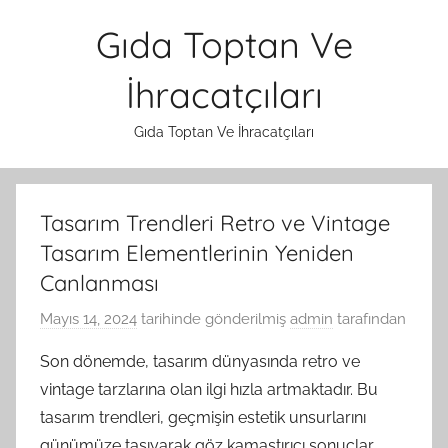
İçeriğe
Gıda Toptan Ve
atla
İhracatçıları
Gıda Toptan Ve İhracatçıları
Tasarım Trendleri Retro ve Vintage
Tasarım Elementlerinin Yeniden
Canlanması
Mayıs 14, 2024
tarihinde gönderilmiş
admin
tarafından
Son dönemde, tasarım dünyasında retro ve
vintage tarzlarına olan ilgi hızla artmaktadır. Bu
tasarım trendleri, geçmişin estetik unsurlarını
günümüze taşıyarak göz kamaştırıcı sonuçlar