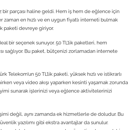
 bir parçası haline geldi. Hem iş hem de eğlence için
er zaman en hızlı ve en uygun fiyatlı interneti bulmak
k paketi devreye giriyor.
deal bir seçenek sunuyor. 50 TL’lik paketleri, hem
sı sağlıyor. Bu paket, bütçenizi zorlamadan internete
Türk Telekom’un 50 TL’lik paketi, yüksek hızlı ve istikrarlı
zinirken veya video akışı yaparken kesinti yaşamak zorunda
eyimi sunarak işlerinizi veya eğlence aktivitelerinizi
rişimi değil, aynı zamanda ek hizmetlerle de doludur. Bu
üvenlik yazılımı gibi ekstra avantajlar da sunulur.