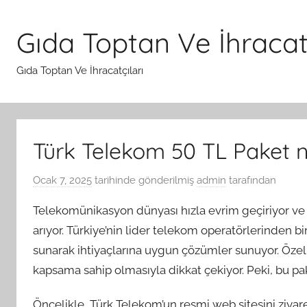
İçeriğe
atla
Gıda Toptan Ve İhracatç
Gıda Toptan Ve İhracatçıları
Türk Telekom 50 TL Paket na
Ocak 7, 2025
tarihinde gönderilmiş
admin
tarafından
Telekomünikasyon dünyası hızla evrim geçiriyor ve ku
arıyor. Türkiye’nin lider telekom operatörlerinden bir
sunarak ihtiyaçlarına uygun çözümler sunuyor. Özel
kapsama sahip olmasıyla dikkat çekiyor. Peki, bu pake
Öncelikle, Türk Telekom’un resmi web sitesini ziyare