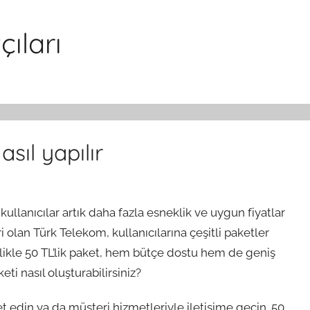
ıları
sıl yapılır
llanıcılar artık daha fazla esneklik ve uygun fiyatlar
i olan Türk Telekom, kullanıcılarına çeşitli paketler
likle 50 TL’lik paket, hem bütçe dostu hem de geniş
ti nasıl oluşturabilirsiniz?
t edin ya da müşteri hizmetleriyle iletişime geçin. 50