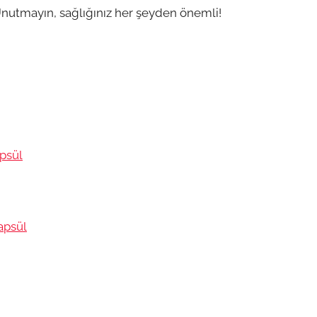
Unutmayın, sağlığınız her şeyden önemli!
psül
apsül