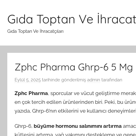
İçeriğe
atla
Gıda Toptan Ve İhracatç
Gıda Toptan Ve İhracatçıları
Zphc Pharma Ghrp-6 5 Mg 5
Eylül 5, 2025
tarihinde gönderilmiş
admin
tarafından
Zphc Pharma
, sporcular ve vücut geliştirme merak
en çok tercih edilen ürünlerinden biri. Peki, bu ürün
yazıda, Ghrp-6’nın etkilerini ve kullanıcı deneyimler
Ghrp-6,
büyüme hormonu salınımını artırma
amacıy
kütlesini artırma, yağ yakımını destekleme ve genel e