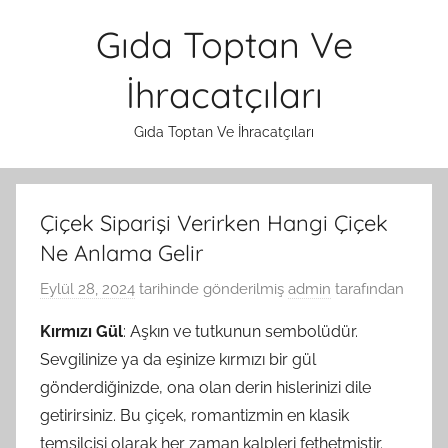
İçeriğe
Gıda Toptan Ve
atla
İhracatçıları
Gıda Toptan Ve İhracatçıları
Çiçek Siparişi Verirken Hangi Çiçek
Ne Anlama Gelir
Eylül 28, 2024
tarihinde gönderilmiş
admin
tarafından
Kırmızı Gül
: Aşkın ve tutkunun sembolüdür.
Sevgilinize ya da eşinize kırmızı bir gül
gönderdiğinizde, ona olan derin hislerinizi dile
getirirsiniz. Bu çiçek, romantizmin en klasik
temsilcisi olarak her zaman kalpleri fethetmiştir.