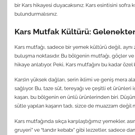
bir Kars hikayesi duyacaksınız. Kars esintisini sofra 
bulundurmalısınız.
Kars Mutfak Kültürü: Gelenekte
Kars mutfağı, sadece bir yemek kültürü değil, aynı 
buluşma noktasıdır. Bu bölgenin mutfağı, göçler ve ti
hikaye anlatıyor. Peki, Kars mutfağını bu kadar özel 
Kars’ın yüksek dağları, serin iklimi ve geniş mera al
sağlıyor. Bu, taze süt, tereyağı ve çeşitli et ürünle
kaşarı, bu bölgenin en ünlü ürünlerinden biri. Düş
sütle yapılan kaşarın tadı, sizce de muazzam değil 
Kars mutfağında sıkça karşılaştığımız yemekler, asır
gruyeri” ve “tandır kebabı” gibi lezzetler, sadece 