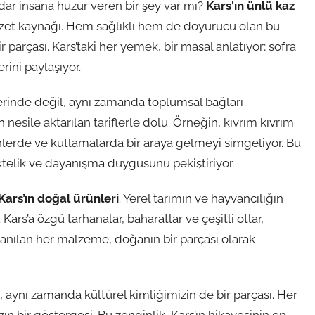
adar insana huzur veren bir şey var mı?
Kars'ın ünlü kaz
zzet kaynağı. Hem sağlıklı hem de doyurucu olan bu
 parçası. Kars’taki her yemek, bir masal anlatıyor; sofra
rini paylaşıyor.
rinde değil, aynı zamanda toplumsal bağları
nesile aktarılan tariflerle dolu. Örneğin, kıvrım kıvrım
nlerde ve kutlamalarda bir araya gelmeyi simgeliyor. Bu
ktelik ve dayanışma duygusunu pekiştiriyor.
Kars’ın doğal ürünleri
. Yerel tarımın ve hayvancılığın
 Kars’a özgü tarhanalar, baharatlar ve çeşitli otlar,
lanılan her malzeme, doğanın bir parçası olarak
l, aynı zamanda kültürel kimliğimizin de bir parçası. Her