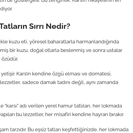
ın bir göstergesi. Bu zenginlik, Kars’ın hikayesinin en
diyor.
Tatların Sırrı Nedir?
likle kuzu eti, yöresel baharatlarla harmanlandığında
lmiş bir kuzu, doğal otlarla beslenmiş ve sonra ustalar
n özüdür.
e yetişir. Kars’ın kendine özgü elması ve domatesi,
Bu lezzetler, sadece damak tadını değil, aynı zamanda
e “karsı” adı verilen yerel hamur tatlıları, her lokmada
pılan bu lezzetler, her misafiri kendine hayran bırakır.
am tarzıdır. Bu eşsiz tatları keşfettiğinizde, her lokmada