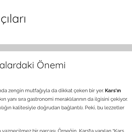
ıları
fralardaki Önemi
nda zengin mutfağıyla da dikkat çeken bir yer.
Kars'ın
lkın yanı sıra gastronomi meraklılarının da ilgisini çekiyor.
ılığın kalitesiyle doğrudan bağlantılı. Peki, bu lezzetler
ın vazgeçilmez bir parçası. Örneğin, Kars’ta yapılan “Kars