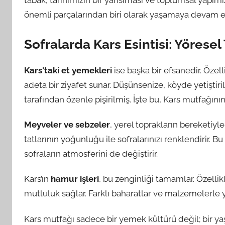
tabak, tarihimizin bir yansıması ve toplumsal yapımız
önemli parçalarından biri olarak yaşamaya devam e
Sofralarda Kars Esintisi: Yöresel 
Kars'taki et yemekleri
ise başka bir efsanedir. Özel
adeta bir ziyafet sunar. Düşünsenize, köyde yetiştiri
tarafından özenle pişirilmiş. İşte bu, Kars mutfağını
Meyveler ve sebzeler
, yerel toprakların bereketiyl
tatlarının yoğunluğu ile sofralarınızı renklendirir. 
sofraların atmosferini de değiştirir.
Kars’ın
hamur işleri
, bu zenginliği tamamlar. Özellikl
mutluluk sağlar. Farklı baharatlar ve malzemelerle ya
Kars mutfağı sadece bir yemek kültürü değil; bir yaş