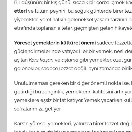
Bir düşünün; bir kış günü, sıcacık bir çorba içmek k
etleri
ve tulum peyniri, bu soğuk günlerde birer le
yiyecekler, yerel halkın geleneksel yaşam tarzının bir
etrafında toplanan aileler, geçmişten gelen hikayele
Yöresel yemeklerin kültürel önemi
sadece lezzetle
güçlendirmelerinde yatıyor. Her bir yemek, nesilden 
açılan
Kars kaşarı
ve
aşlama
gibi yemekler, özel gü
gelenekler, sadece lezzet değil, aynı zamanda birli
Unutulmaması gereken bir diğer önemli nokta ise,
getirdiği bu zenginlik, yemeklerin kalitesini artırıyor.
yemeklere eşsiz bir tat katıyor. Yemek yaparken kul
sofralarımıza geliyor.
Kars’ın yöresel yemekleri, yalnızca birer lezzet deği