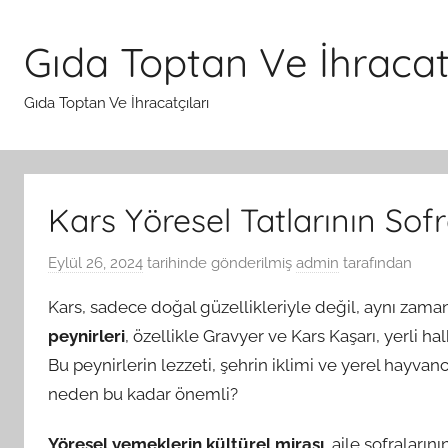
İçeriğe
atla
Gıda Toptan Ve İhracatç
Gıda Toptan Ve İhracatçıları
Kars Yöresel Tatlarının So
Eylül 26, 2024
tarihinde gönderilmiş
admin
tarafından
Kars, sadece doğal güzellikleriyle değil, aynı zama
peynirleri
, özellikle Gravyer ve Kars Kaşarı, yerli ha
Bu peynirlerin lezzeti, şehrin iklimi ve yerel hayvanc
neden bu kadar önemli?
Yöresel yemeklerin kültürel mirası
, aile sofraların