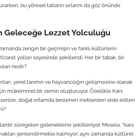
kurarken, bu yöresel tatların sırlarını da göz önünde
n Geleceğe Lezzet Yolculuğu
zamanda zengin bir geçmişin ve farklı kültürlerin
caret yolları sayesinde şekillendi. Her bir tabak, bir
kılan nedir?
anları, yerel tarımın ve hayvancılığın gelişmesine olanak
ri için mükemmel bir zemin oluşturuyor. Özellikle Kars
ünsenize, doğal ortamda beslenen ineklerden elde edilen
mi?
lardır süregelen geleneklerle şekilleniyor. Mesela, “kars
damakları şenlendirmekle kalmıyor; aynı zamanda kültürel