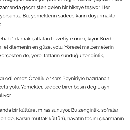
ı zamanda geçmişten gelen bir hikaye taşıyor. Her
ediyorsunuz. Bu, yemeklerin sadece karın doyurmakla
.
Kebabı”, damak çatlatan lezzetiyle öne çıkıyor. Közde
leri etkilemenin en güzel yolu. Yöresel malzemelerin
Gerçekten de, yerel tatların sunduğu zenginlik,
dı edilemez. Özellikle “Kars Peyniriyle hazırlanan
zetli yolu. Yemekler, sadece birer besin değil, aynı
ıyor.
anda bir kültürel miras sunuyor. Bu zenginlik, sofraları
ten de, Kars’ın mutfak kültürü, hayatın tadını çıkarmanın