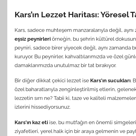
Kars’ın Lezzet Haritası: Yöresel 
Kars, sadece muhteşem manzaralarıyla değil, aynı 
eşsiz peynirleri
örneğin, bu şehrin kültürel dokusunu
peyniri, sadece birer yiyecek değil, aynı zamanda b
kuruyor. Bu peynirler, kahvaltılarımızda ve özel gün
damaklarımızda unutulmaz bir tat bırakıyor.
Bir diğer dikkat çekici lezzet ise
Kars'ın sucukları
. 
özel baharatlarıyla zenginleştirilmiş etlerin, gelene
lezzetin sırrı ne? Tabii ki, taze ve kaliteli malzeme
izlerini hissediyorsunuz.
Kars'ın kaz eti
ise, bu mutfağın en önemli simgelerind
ziyafetleri, yerel halk için bir araya gelmenin ve p