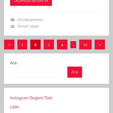
Okumaya devam et
Uncategorized
Yorum yapın
Yazı
Önceki
Sonraki
«
1
2
3
4
…
52
»
yazılar
yazılar
sayfalaması
Ara
Ara
Instagram Beğeni Türk
Liste